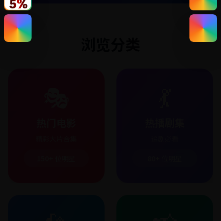
浏览分类
🎭
💃
热门电影
热播剧集
精彩大片合集
追剧必看
150+
位明星
80+
位明星