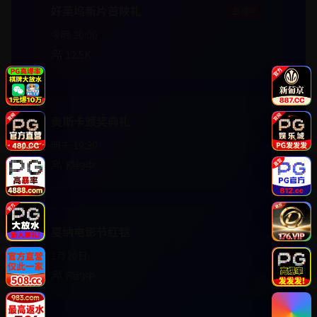
好莱坞新片首映礼
直播中
今晚 20:00
12.5K
奥斯卡颁奖典礼
明天 19:30
预约中
戛纳电影节红毯
1月20日
预约中